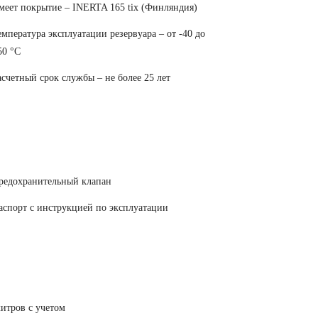
меет покрытие – INERTA 165 tix (Финляндия)
емпература эксплуатации резервуара – от -40 до
50 °C
асчетный срок службы – не более 25 лет
редохранительный клапан
аспорт с инструкцией по эксплуатации
литров с учетом