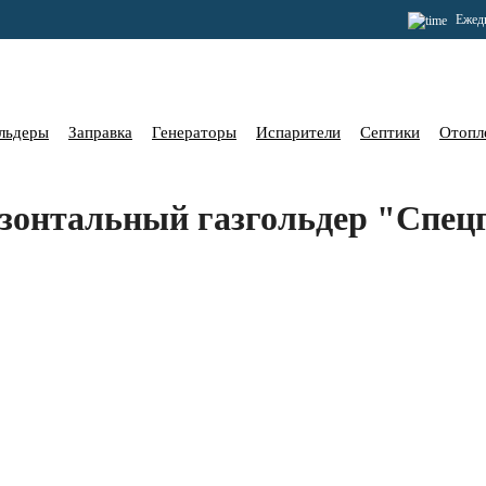
Ежедн
льдеры
Заправка
Генераторы
Испарители
Септики
Отопл
онтальный газгольдер "Спецг