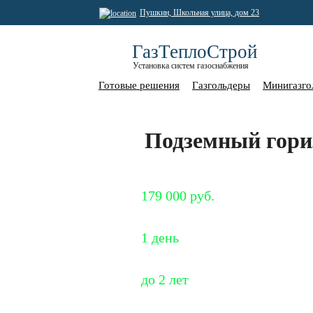
Пушкин, Школьная улица, дом 23
ГазТеплоСтрой
Установка систем газоснабжения
Готовые решения
Газгольдеры
Минигазго
Подземный гориз
Специальная цена
179 000 руб.
Установка
1 день
Рассрочка
до 2 лет