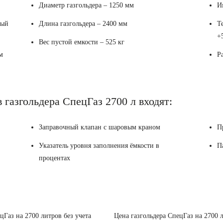
Диаметр газгольдера – 1250 мм
И
ный
Длина газгольдера – 2400 мм
Т
+
Вес пустой емкости – 525 кг
м
Р
 газгольдера СпецГаз 2700 л входят:
Заправочный клапан с шаровым краном
П
Указатель уровня заполнения ёмкости в
П
процентах
цГаз на 2700 литров без учета
Цена газгольдера СпецГаз на 2700 