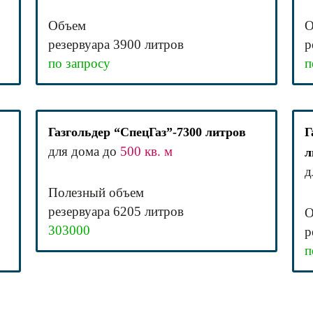
Объем
О
резервуара 3900 литров
р
по запросу
п
Газгольдер “СпецГаз”-7300 литров
Г
для дома до
500 кв. м
л
д
Полезный объем
резервуара 6205 литров
О
303000
р
п