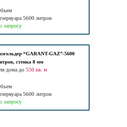
бъем
езервуара 5600 литров
о запросу
азгольдер “GARANT-GAZ”-5600
итров, стенка 8 мм
ля дома до
550 кв. м
бъем
езервуара 5600 литров
о запросу