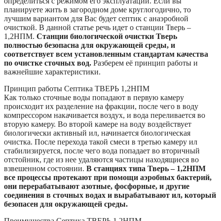
определиться с режимом его эксплуатации. Если вы
планируете жить в загородном доме круглогодично, то
лучшим вариантом для Вас будет септик с анаэробной
очисткой. В данной статье речь идет о станции Тверь –
1,2НПМ.
Станции биологической очистки Тверь
полностью безопасна для окружающей среды, и
соответствует всем установленным стандартам качества
по очистке сточных вод.
Разберем её принцип работы и
важнейшие характеристики.
Принцип работы Септика ТВЕРЬ 1,2НПМ
Как только сточные воды попадают в первую камеру
происходит их разделение на фракции, после чего в воду
компрессором накачивается воздух, и вода переливается во
вторую камеру. Во второй камере на воду воздействует
биологически активный ил, начинается биологическая
очистка. После перехода такой смеси в третью камеру ил
стабилизируется, после чего вода попадает во вторичный
отстойник, где из нее удаляются частицы находящиеся во
взвешенном состоянии.
В станциях типа Тверь – 1,2НПМ
все процессы протекают при помощи аэробных бактерий,
они перерабатывают азотные, фосфорные, и другие
соединения в сточных водах и вырабатывают ил, который
безопасен для окружающей среды.
Преимущества Септика ТВЕРЬ 1,2НПМ